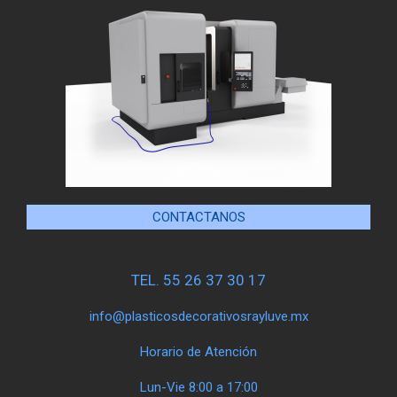
CONTACTANOS
TEL. 55 26 37 30 17
info@plasticosdecorativosrayluve.mx
Horario de Atención
Lun-Vie 8:00 a 17:00