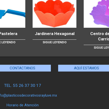
Pastelera
Jardinera Hexagonal
Centro d
Carri
E LEYENDO
SIGUE LEYENDO
SIGUE LE
CONTACTANOS
AQUÍ ESTAMOS
TEL. 55 26 37 30 17
nfo@plasticosdecorativosrayluve.mx
Horario de Atención