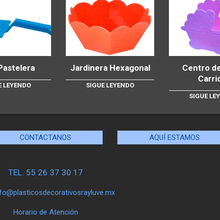
Pastelera
Jardinera Hexagonal
Centro d
Carri
E LEYENDO
SIGUE LEYENDO
SIGUE LE
CONTACTANOS
AQUÍ ESTAMOS
TEL. 55 26 37 30 17
nfo@plasticosdecorativosrayluve.mx
Horario de Atención