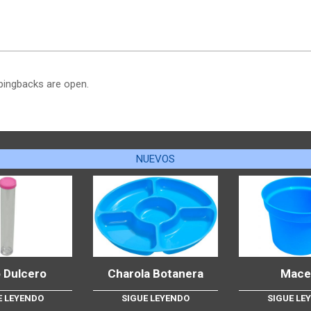
pingbacks are open.
NUEVOS
 Dulcero
Charola Botanera
Mace
E LEYENDO
SIGUE LEYENDO
SIGUE LE