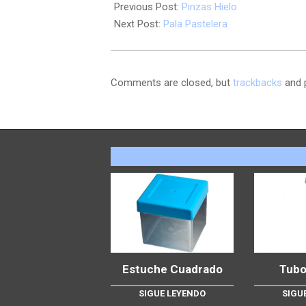
Previous Post:
Pinzas Hielo
Next Post:
Pala Pastelera
Comments are closed, but
trackbacks
and 
Estuche Cuadrado
Tubo
SIGUE LEYENDO
SIGU