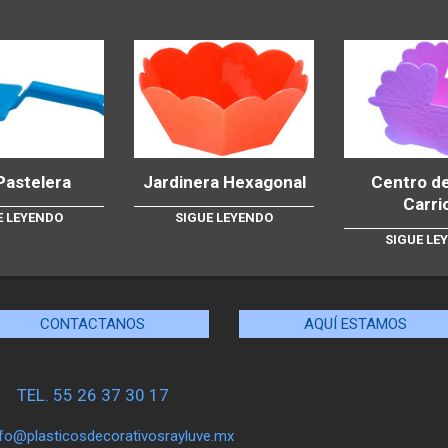
Pastelera
Jardinera Hexagonal
Centro d
Carri
E LEYENDO
SIGUE LEYENDO
SIGUE LE
CONTACTANOS
AQUÍ ESTAMOS
TEL. 55 26 37 30 17
nfo@plasticosdecorativosrayluve.mx