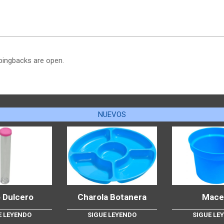
pingbacks are open.
NUEVOS
 Dulcero
Charola Botanera
Mace
E LEYENDO
SIGUE LEYENDO
SIGUE LE