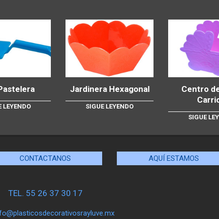
Pastelera
Jardinera Hexagonal
Centro d
Carri
E LEYENDO
SIGUE LEYENDO
SIGUE LE
CONTACTANOS
AQUÍ ESTAMOS
TEL. 55 26 37 30 17
nfo@plasticosdecorativosrayluve.mx