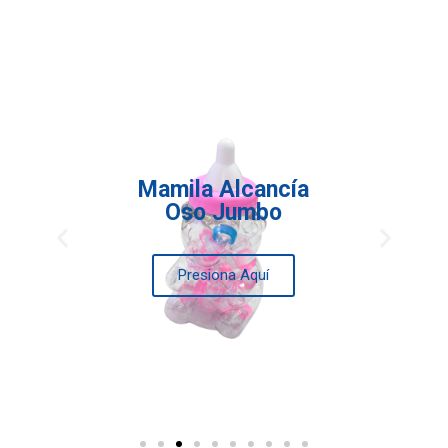
Mamila Alcancía
Oso Jumbo
Presiona Aquí